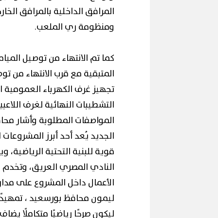
المرافق الداخلية بالمرافق الخ
ومنظومة ري الملعب.
كما تم الانتهاء من توصيل المياه 
المتبقية مع قرب الانتهاء من تو
محافظ القاهرة 
تجهيز غرف الكهرباء العمومية الخ
إقبال كبير ينعش سياحة اليوم الواحد
لكورال التعليم 
ببورسعيد وبورفؤاد
(صور)
التشطيبات النهائية لغرف اللاعب
المواصفات المطلوبة وأشار محا
الجديد يُعد أحد أبرز المشروعات 
قوية للبنية التحتية الرياضية، 
النادي المصري العريق، وتخدم ق
الأعمال داخل المشروع على مدار 
ليمون محافظ بورسعيد ، تمهيدًا 
ليكون صرحًا رياضيًا متكاملًا يض