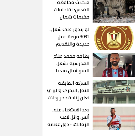
متحدث محافظة
القدس: اقتحامات
مخيمات شمال
القدس تمهد
لو بتدور على شغل..
لمشروعات
3032 فرصة عمل
استيطانية وليست
جديدة والتقديم
لأهداف أمنية
حتى هذا الموعد
بطاقة محمد صلاح
المدرسية تشعل
السوشيال ميديا
الشركة القابضة
للنقل البحري والبري
تعلن إتاحة حجز رحلات
شركات نقل الركاب
بعد الاستغناء عنه..
التابعة لها إلكترونيًا
أنس وائل لاعب
عبر تطبيق «سهل»
الزمالك: «دول عصابة
ولسة هحكى كل