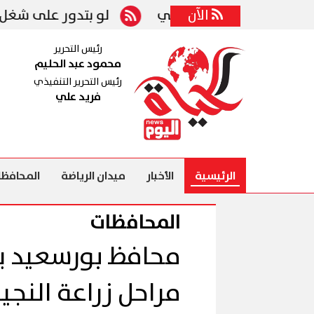
التعاون الصحي
الآن
لو بتدور على شغل.. 3032 فرصة عمل جديدة والتقديم حتى هذا الموعد
رئيس التحرير
محمود عبد الحليم
رئيس التحرير التنفيذي
فريد علي
الرئيسية
الأخبار
ميدان الرياضة
المحافظا
المحافظات
محافظ بورسعيد ي
مراحل زراعة النجي