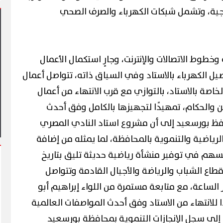
ارجية، وتشمل شبكات الكهرباء والصرف الصحي
وخطوط الاتصالات والإنترنت، وجارٍ استكمال الأعمال
صيل الكهرباء بالاستاد وفي السياق ذاته، تتواصل أعمال
يشهد أول مشاركة
اصة بالاستاد، بالتوازي مع قرب الانتهاء من أعمال
في فعاليات شارع الفن
آلاف الزائرين يتدفقون على بورسعيد
وبورفؤاد في عطلة أسبوعية استثنائية
ين والحكام، تمهيدًا لتجهيزها بالكامل وفق أحدث
فظ بورسعيد إلى أن مشروع استاد النادي المصري
الرياضية والتنموية بالمحافظة، لما يمثله من إضافة
ويسهم في توفير منشأة رياضية حديثة تليق بتاريخ
طاع الشباب والرياضة والأجيال القادمة وتتواصل
الساعة، مع متابعة مستمرة من اللواء إبراهيم أبو
للانتهاء من الاستاد وفق أحدث المواصفات العالمية
اف إلى سجل الإنجازات التنموية بمحافظة بورسعيد