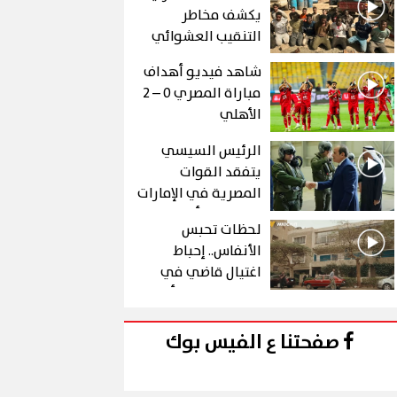
يكشف مخاطر
التنقيب العشوائي
عن الذهب في "درع
شاهد فيديو أهداف
الجنوب"
مباراة المصري 0 – 2
الأهلي
الرئيس السيسي
يتفقد القوات
المصرية في الإمارات
خلال زيارة أخوية
لحظات تحبس
الأنفاس.. إحباط
اغتيال قاضي في
الحلقة 10 من رأس
الأفعى
صفحتنا ع الفيس بوك