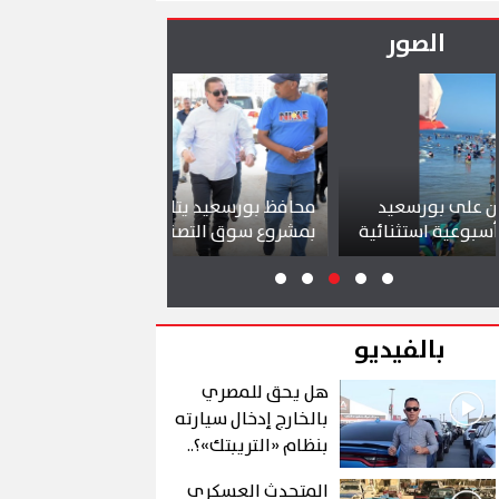
حاجة»
الصور
محافظ بورسعيد يتابع سير العمل
شواطئ بورسعيد 
بمشروع سوق التصنيع الجديد
تجذب آلاف الزائر
بالفيديو
هل يحق للمصري
بالخارج إدخال سيارته
بنظام «التريبتك»؟..
الشروط والتفاصيل
المتحدث العسكري