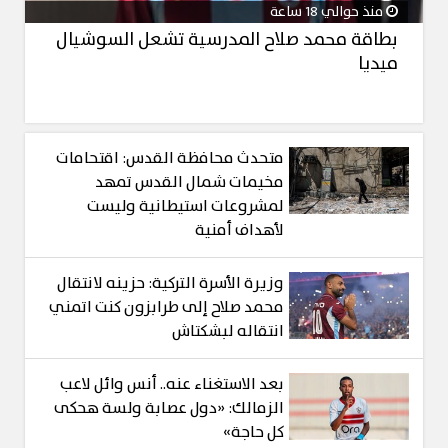
منذ حوالي 18 ساعة
بطاقة محمد صلاح المدرسية تشعل السوشيال
ميديا
متحدث محافظة القدس: اقتحامات
مخيمات شمال القدس تمهد
لمشروعات استيطانية وليست
لأهداف أمنية
وزيرة الأسرة التركية: حزينه لانتقال
محمد صلاح إلى طرابزون كنت اتمني
انتقاله لبشكتاش
بعد الاستغناء عنه.. أنس وائل لاعب
الزمالك: «دول عصابة ولسة هحكى
كل حاجة»