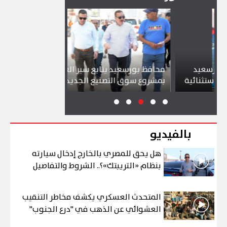
د
محافظ بورسعيد يتابع سير العمل
شواطئ بورسع
ئية
بمشروع سوق التصنيع الجديد
تجذب آلاف ال
بالفيديو
هل يحق للمصري بالخارج إدخال سيارته
بنظام «التريبتك»؟.. الشروط والتفاصيل
المتحدث العسكري يكشف مخاطر التنقيب
العشوائي عن الذهب في "درع الجنوب"