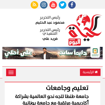
رئيس التحرير
محمود عبد الحليم
رئيس التحرير
التنفيذي
فريد علي
الرئيسية
Toggle
vigation
تعليم وجامعات
جامعة طنطا تتجه نحو العالمية بشراكة
أكاديمية مرتقبة مع جامعة يونانية