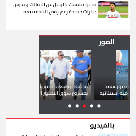
بيزيرا يتمسك بالرحيل عن الزمالك ويدرس
خيارات جديدة رغم رفض النادي بيعه
الصور
رسعيد
محافظ بورسعيد يتابع سير العمل
شواطئ ب
تثنائية
بمشروع سوق التصنيع الجديد
تجذب آلا
بالفيديو