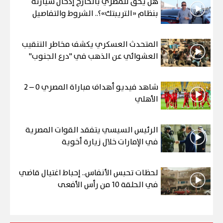
هل يحق للمصري بالخارج إدخال سيارته
بنظام «التريبتك»؟.. الشروط والتفاصيل
المتحدث العسكري يكشف مخاطر التنقيب
العشوائي عن الذهب في "درع الجنوب"
شاهد فيديو أهداف مباراة المصري 0 – 2
الأهلي
الرئيس السيسي يتفقد القوات المصرية
في الإمارات خلال زيارة أخوية
لحظات تحبس الأنفاس.. إحباط اغتيال قاضي
في الحلقة 10 من رأس الأفعى