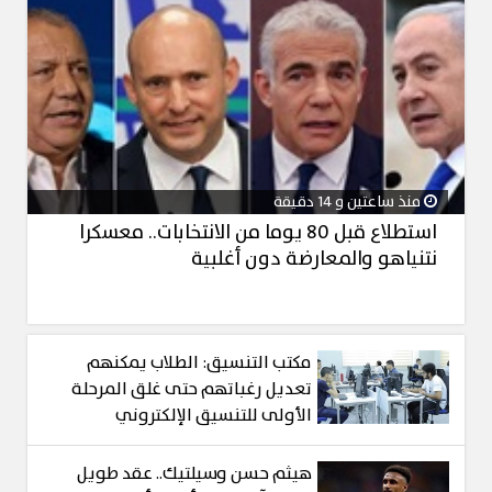
منذ ساعتين و 14 دقيقة
استطلاع قبل 80 يوما من الانتخابات.. معسكرا
نتنياهو والمعارضة دون أغلبية
مكتب التنسيق: الطلاب يمكنهم
تعديل رغباتهم حتى غلق المرحلة
الأولى للتنسيق الإلكتروني
هيثم حسن وسيلتيك.. عقد طويل