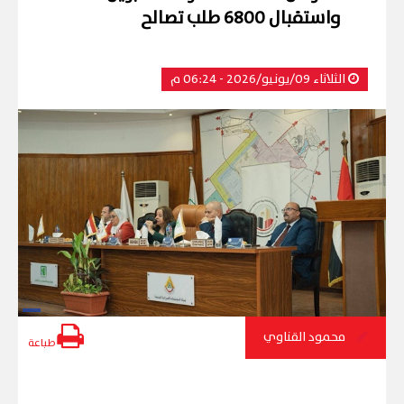
واستقبال 6800 طلب تصالح
الثلاثاء 09/يونيو/2026 - 06:24 م
محمود القناوي
طباعة