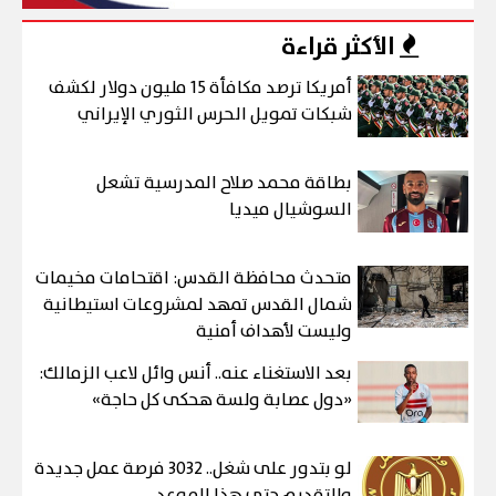
الأكثر قراءة
أمريكا ترصد مكافأة 15 مليون دولار لكشف
شبكات تمويل الحرس الثوري الإيراني
بطاقة محمد صلاح المدرسية تشعل
السوشيال ميديا
متحدث محافظة القدس: اقتحامات مخيمات
شمال القدس تمهد لمشروعات استيطانية
وليست لأهداف أمنية
بعد الاستغناء عنه.. أنس وائل لاعب الزمالك:
«دول عصابة ولسة هحكى كل حاجة»
لو بتدور على شغل.. 3032 فرصة عمل جديدة
والتقديم حتى هذا الموعد