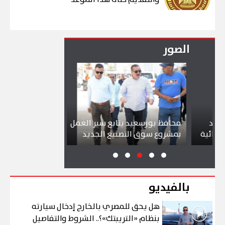
الصور
محافظ بورسعيد يتابع سير العمل
شواطئ بورسعيد
ة
بمشروع سوق التصنيع الجديد
تجذب آلاف الزائ
بالفيديو
هل يحق للمصري بالخارج إدخال سيارته
بنظام «التريبتك»؟.. الشروط والتفاصيل