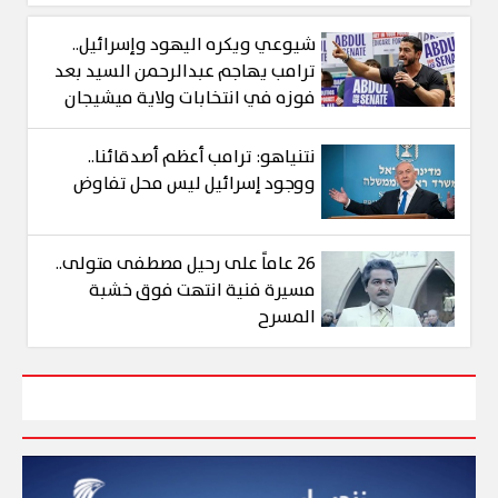
شيوعي ويكره اليهود وإسرائيل..
ترامب يهاجم عبدالرحمن السيد بعد
فوزه في انتخابات ولاية ميشيجان
نتنياهو: ترامب أعظم أصدقائنا..
ووجود إسرائيل ليس محل تفاوض
26 عاماً على رحيل مصطفى متولى..
مسيرة فنية انتهت فوق خشبة
المسرح