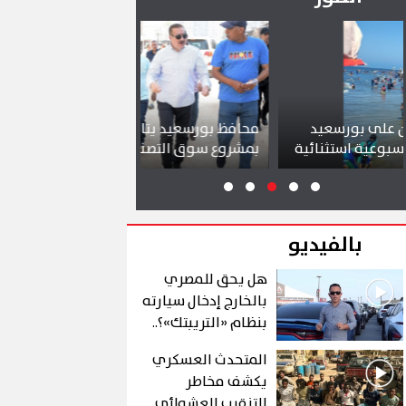
د
محافظ بورسعيد يتابع سير العمل
شواطئ بورس
ائية
بمشروع سوق التصنيع الجديد
تجذب آلاف ال
بالفيديو
هل يحق للمصري
بالخارج إدخال سيارته
بنظام «التريبتك»؟..
الشروط والتفاصيل
المتحدث العسكري
يكشف مخاطر
التنقيب العشوائي