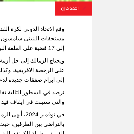
احمد مازن
وقع الاتحاد الدولى لكرة الق
مستحقات البنينى سامسون أك
إلى 17 قضية على القلعة البيضاء لدى فيفا.
ويحتاج الزمالك إلى حل أزمة
على الرخصة الافريقية، وكذلك
إلى ابرام صفقات جديدة لدع
نرصد في السطور التالية تف
والتي ستببت في إيقاف قيد ج
في نوفمبر 2024
الفريق ببطولة الكونفدرالية.