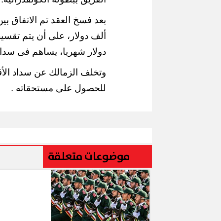
دولار شهريا، يساهم فى سدا
محافظ القاه
لملح
إقبال كبير ينعش سياحة اليوم الواحد
لكورال التعل
وتخلف الزمالك عن سداد الأق
ببورسعيد وبورفؤاد
(صور)
للحصول على مستحقاته .
موضوعات متعلقة