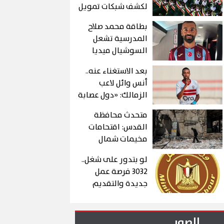
لكشف شبكات تمويل
الحرس الثوري
بطاقة محمد صلاح
الإيراني
المدرسية تشعل
السوشيال ميديا
بعد الاستغناء عنه..
أنس وائل لاعب
الزمالك: «دول عصابة
ولسة هحكى كل
متحدث محافظة
حاجة»
القدس: اقتحامات
مخيمات شمال
القدس تمهد
لو بتدور على شغل..
لمشروعات
3032 فرصة عمل
استيطانية وليست
جديدة والتقديم
لأهداف أمنية
حتى هذا الموعد
الصور