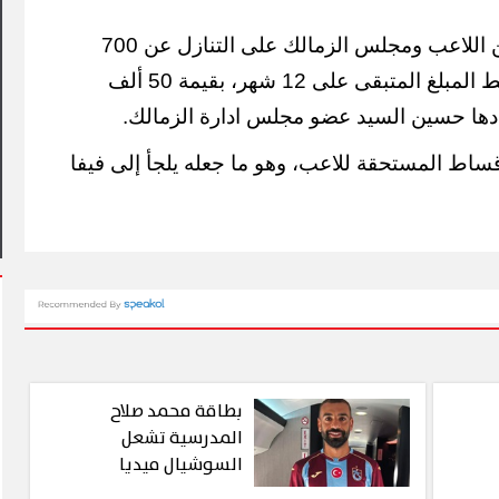
بعد فسخ العقد تم الاتفاق بين اللاعب ومجلس الزمالك على التنازل عن 700
ألف دولار، على أن يتم تقسيط المبلغ المتبقى على 12 شهر، بقيمة 50 ألف
دها حسين السيد عضو مجلس ادارة الزمالك.
رة يشهد أول مشاركة
يم في فعاليات شارع الفن
آلاف الزائرين يتدفقون على بورسعي
ساط المستحقة للاعب، وهو ما جعله يلجأ إلى فيفا
وبورفؤاد في عطلة أسبوعية استثن
بطاقة محمد صلاح
المدرسية تشعل
السوشيال ميديا