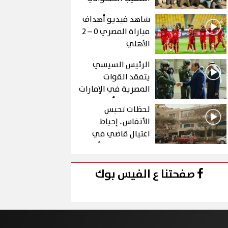
عن الذهب في "درع
شاهد فيديو أهداف
الجنوب"
مباراة المصري 0 – 2
الأهلي
الرئيس السيسي
يتفقد القوات
المصرية في الإمارات
خلال زيارة أخوية
لحظات تحبس
الأنفاس.. إحباط
اغتيال قاضي في
الحلقة 10 من رأس
الأفعى
صفحتنا ع الفيس بوك